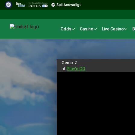
Spil Ansvarligt
Odds
Casino
Live Casino
B
Gemix 2
af
Play'n GO