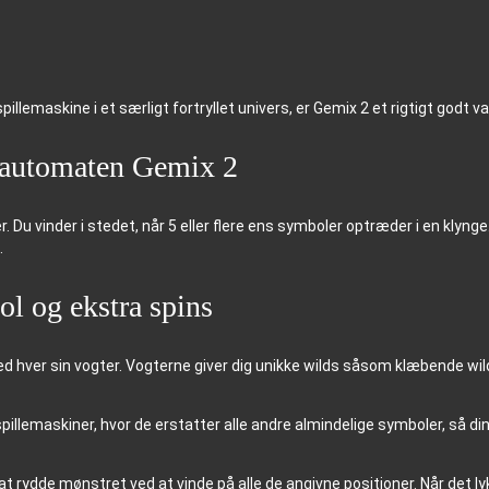
llemaskine i et særligt fortryllet univers, er Gemix 2 et rigtigt godt va
eautomaten Gemix 2
r. Du vinder i stedet, når 5 eller flere ens symboler optræder i en klynge
.
l og ekstra spins
ed hver sin vogter. Vogterne giver dig unikke wilds såsom klæbende wi
spillemaskiner, hvor de erstatter alle andre almindelige symboler, så di
 rydde mønstret ved at vinde på alle de angivne positioner. Når det ly