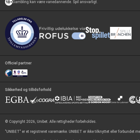
Gambling kan være vanedannende. Spil ansvarligt.
Officiel partner
Sikkerhed og tillidsforhold
© Copyright 2026, Unibet. Alle rettigheder forbeholdes.
"UNIBET" er et registreret varemærke. UNIBET er ikke tilknyttet eller forbundet m