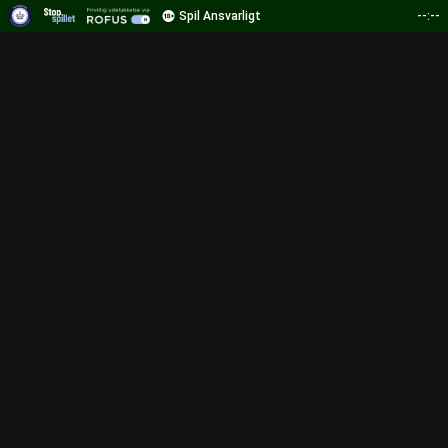
Spil Ansvarligt
--:--