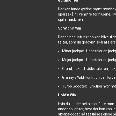
Guldmønter
Der kan lande gyldne mønt-symboler
spareskål til venstre for hjulene. 
spillemaskinen
Scratch'n Win
Denne bonusfunktion kan blive tilde
felter, som du gradvist skal afslør
Minor jackpot: Udbetaler en jac
Major jackpot: Udbetaler en jac
Grand jackpot: Udbetaler en jac
Granny’s Wild: Funktion der forv
Turbo Scooter: Funktion hvor mø
Hold’n Win
Hvis du lander seks eller flere mønt
andet spilgitter, hvor der kun kan 
skrabelodder, så fastlåses disse på 