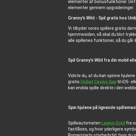
elementer af bonusfunktioner. Dette
elementer gennem opgraderinger.
Granny's Wild - Spil gratis hos Uni
Vi tilbyder vores spillere gratis de
hjemmesiden, så skal du blot trykke
alle spillenes funktioner, så du går 
Spil Granny's Wild fra din mobil ell
Vidste du, at du kan spinne hjulene
gratis
Unibet Casino App
til iOS- e
kan endda spille direkte i den webb
Spin hjulene på lignende spillemas
Spilleautomaten
Legion Gold
fra s
fastlåses, og hvor yderligere symbo
Romerrigets storhedstid, hvor du 