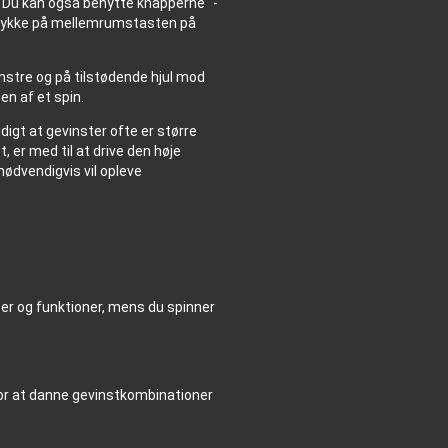
. Du kan også benytte knapperne "-"
 at trykke på mellemrumstasten på
enstre og på tilstødende hjul mod
en af et spin.
idigt at gevinster ofte er større
, er med til at drive den høje
 nødvendigvis vil opleve
r og funktioner, mens du spinner
for at danne gevinstkombinationer