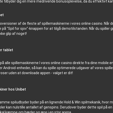
 tilbyder dig en mere medrivende bonusoplevelse, da du effektivt kan h
bet
moversioner af de fleste af spillemaskinerne i vores online casino. Når 
 på "Spil for sjov"-knappen for at tilgå demotilstanden. Når du spiller 
ikke glip af noget!
er tablet
 på alle spillemaskinerne I vores online casino direkte fra dine mobile
ller Android-enheder, så kan du spille optimerede udgaver af vores spil
roser uden at downloade appen - valget er dit!
kiner hos Unibet
amme spiludbyder byder på en lignende Hold & Win spilmekanik, hvo
ler kan nulstille antallet af genspins. Derudover byder dette spil på en
skal kæmpe om hæder og ære i en stor arena.