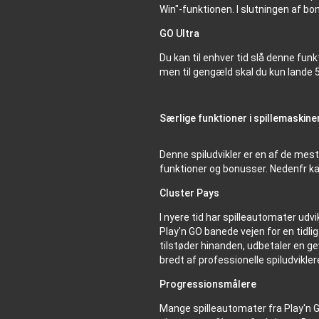
Win"-funktionen. I slutningen af b
GO Ultra
Du kan til enhver tid slå denne funkt
men til gengæld skal du kun lande 5
Særlige funktioner i spillemaskine
Denne spiludvikler er en af de mest
funktioner og bonusser. Nedenfr ka
Cluster Pays
I nyere tid har spilleautomater udvi
Play'n GO banede vejen for en tidli
tilstøder hinanden, udbetaler en ge
bredt af professionelle spiludvikler
Progressionsmålere
Mange spilleautomater fra Play'n GO