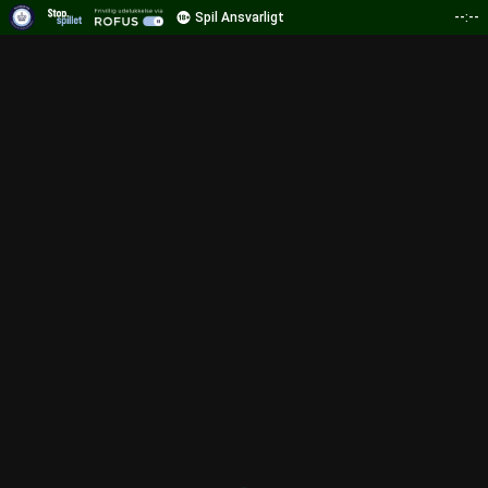
Spil Ansvarligt
--:--