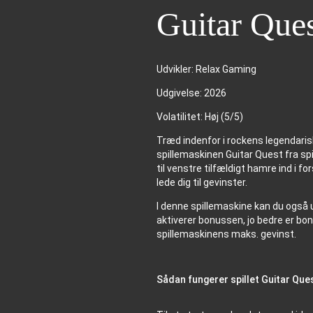
Guitar Que
Udvikler: Relax Gaming
Udgivelse: 2026
Volatilitet: Høj (5/5)
Træd indenfor i rockens legendaris
spillemaskinen Guitar Quest fra sp
til venstre tilfældigt hamre ind i f
lede dig til gevinster.
I denne spillemaskine kan du også 
aktiverer bonussen, jo bedre er bon
spillemaskinens maks. gevinst.
Sådan fungerer spillet Guitar Que