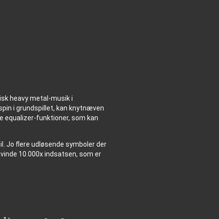
tisk heavy metal-musik i
 spin i grundspillet, kan knytnæven
lle equalizer-funktioner, som kan
il. Jo flere udløsende symboler der
u vinde 10.000x indsatsen, som er