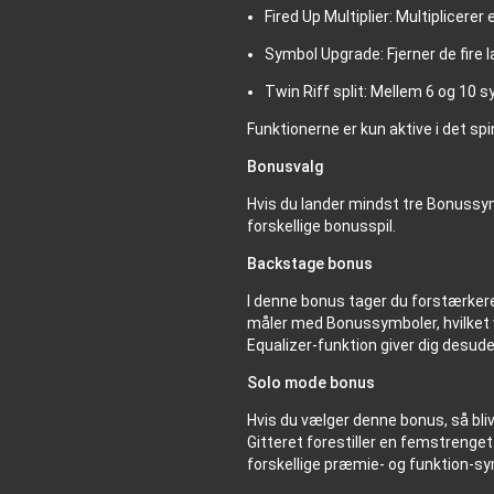
Fired Up Multiplier: Multiplicere
Symbol Upgrade: Fjerner de fire
Twin Riff split: Mellem 6 og 10 
Funktionerne er kun aktive i det spin
Bonusvalg
Hvis du lander mindst tre Bonussymb
forskellige bonusspil.
Backstage bonus
I denne bonus tager du forstærkeren
måler med Bonussymboler, hvilket vi
Equalizer-funktion giver dig desude
Solo mode bonus
Hvis du vælger denne bonus, så blive
Gitteret forestiller en femstrenget
forskellige præmie- og funktion-s