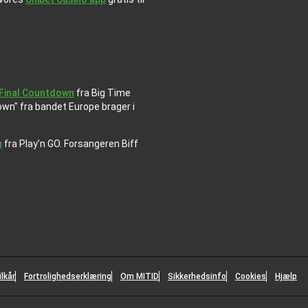
Final Countdown
fra Big Time
own" fra bandet Europe brager i
n
fra Play’n GO. Forsangeren Biff
ilkår
Fortrolighedserklæring
Om MITID
Sikkerhedsinfo
Cookies
Hjælp