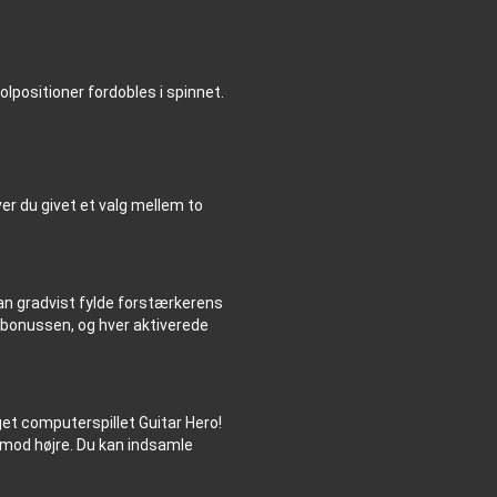
lpositioner fordobles i spinnet.
er du givet et valg mellem to
kan gradvist fylde forstærkerens
f bonussen, og hver aktiverede
eget computerspillet Guitar Hero!
e mod højre. Du kan indsamle