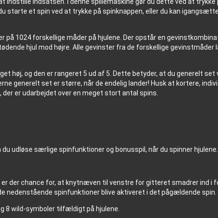
 at indstille indsatsen. I denne spillemaskine gør du dette ved at tryk
n du starte et spin ved at trykke på spinknappen, eller du kan igangsæ
er på 1024 forskellige måder på hjulene. Der opstår en gevinstkombinati
stødende hjul mod højre. Alle gevinster fra de forskellige gevinstmåde
get høj, og den er rangeret 5 ud af 5. Dette betyder, at du generelt set
e generelt set er større, når de endelig lander! Husk at kortere, indivi
n, der er udarbejdet over en meget stort antal spins.
 du udløse særlige spinfunktioner og bonusspil, når du spinner hjulene
et er der chance for, at knytnæven til venstre for gitteret smadrer ind 
f de nedenstående spinfunktioner blive aktiveret i det pågældende spin.
g 8 wild-symboler tilfældigt på hjulene.