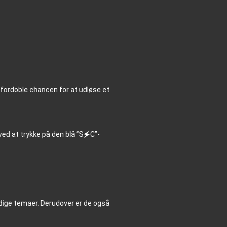
l fordoble chancen for at udløse et
ved at trykke på den blå ”S🗲C”-
idige temaer. Derudover er de også