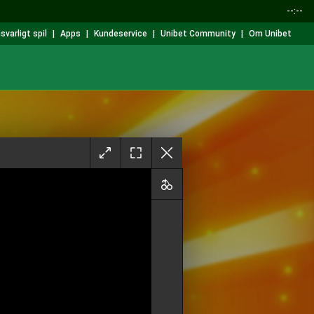
--:--
svarligt spil
|
Apps
|
Kundeservice
|
Unibet Community
|
Om Unibet