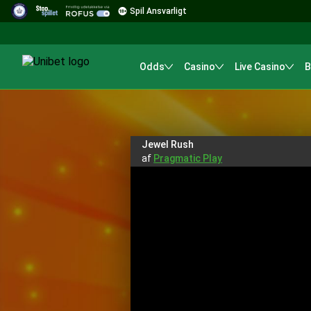
Spil Ansvarligt
Odds
Casino
Live Casino
B
Jewel Rush
af
Pragmatic Play