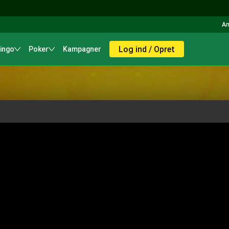
An
Log ind / Opret
ingo
Poker
Kampagner