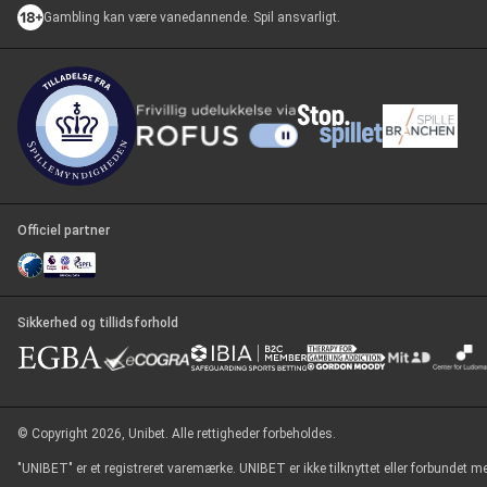
Gambling kan være vanedannende. Spil ansvarligt.
Officiel partner
Sikkerhed og tillidsforhold
© Copyright 2026, Unibet. Alle rettigheder forbeholdes.
"UNIBET" er et registreret varemærke. UNIBET er ikke tilknyttet eller forbundet m