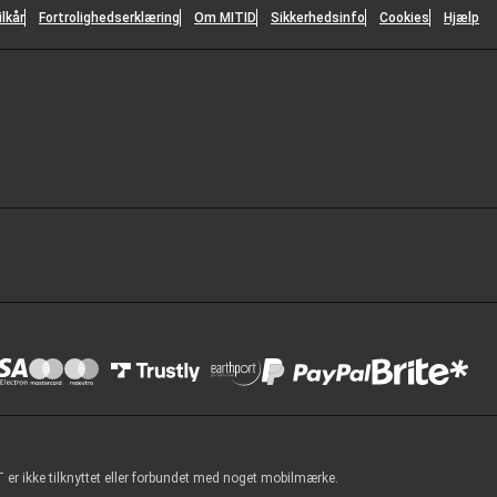
ilkår
Fortrolighedserklæring
Om MITID
Sikkerhedsinfo
Cookies
Hjælp
T er ikke tilknyttet eller forbundet med noget mobilmærke.