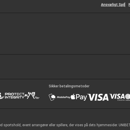
Ansvarligt Spil
Sikker betalingsmetoder
ed sportshold, event arrangører eller spillere, der vises på dets hjemmesider. UNIBE