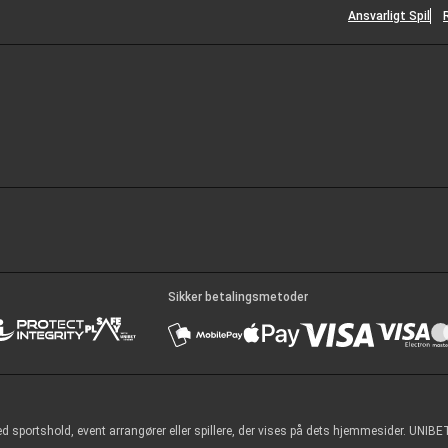
Ansvarligt Spil
Sikker betalingsmetoder
ed sportshold, event arrangører eller spillere, der vises på dets hjemmesider. UNIBE