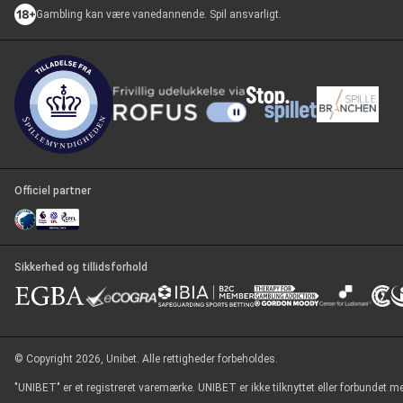
Gambling kan være vanedannende. Spil ansvarligt.
Officiel partner
Sikkerhed og tillidsforhold
© Copyright 2026, Unibet. Alle rettigheder forbeholdes.
"UNIBET" er et registreret varemærke. UNIBET er ikke tilknyttet eller forbundet m