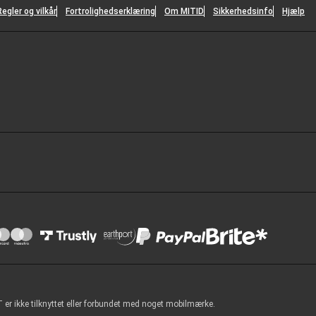
Regler og vilkår
Fortrolighedserklæring
Om MITID
Sikkerhedsinfo
Hjælp
T er ikke tilknyttet eller forbundet med noget mobilmærke.