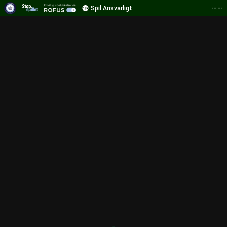
Spil Ansvarligt
--:--