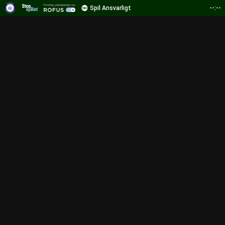
Spil Ansvarligt
--:--