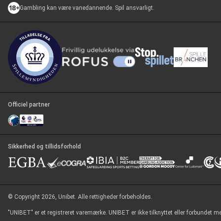
Gambling kan være vanedannende. Spil ansvarligt.
Officiel partner
Sikkerhed og tillidsforhold
© Copyright 2026, Unibet. Alle rettigheder forbeholdes.
"UNIBET" er et registreret varemærke. UNIBET er ikke tilknyttet eller forbundet m