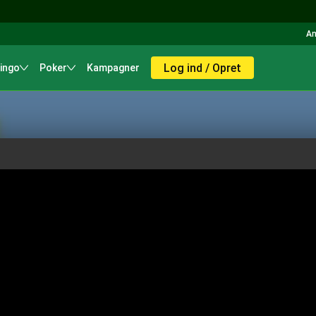
An
Log ind / Opret
ingo
Poker
Kampagner