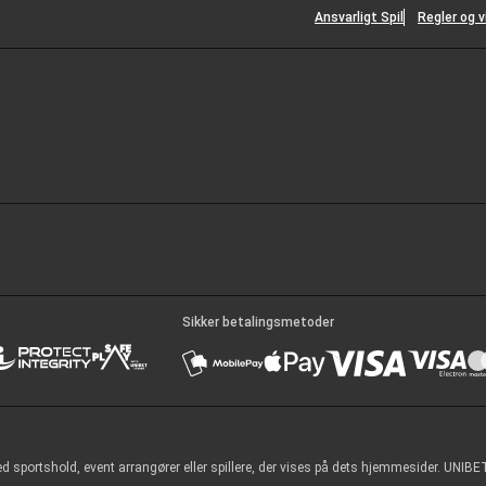
Ansvarligt Spil
Regler og v
Sikker betalingsmetoder
ed sportshold, event arrangører eller spillere, der vises på dets hjemmesider. UNIBE