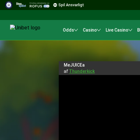
Spil Ansvarligt
Odds
Casino
Live Casino
B
MeJUICEa
af
Thunderkick