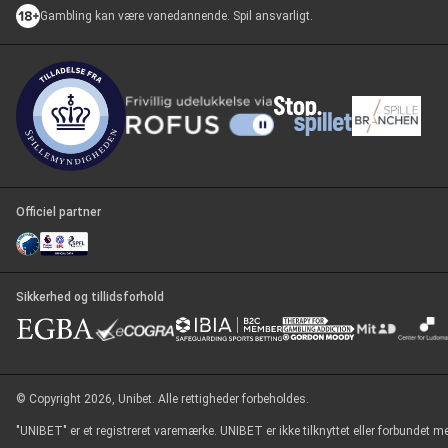
Gambling kan være vanedannende. Spil ansvarligt.
Officiel partner
Sikkerhed og tillidsforhold
© Copyright 2026, Unibet. Alle rettigheder forbeholdes.
"UNIBET" er et registreret varemærke. UNIBET er ikke tilknyttet eller forbundet m