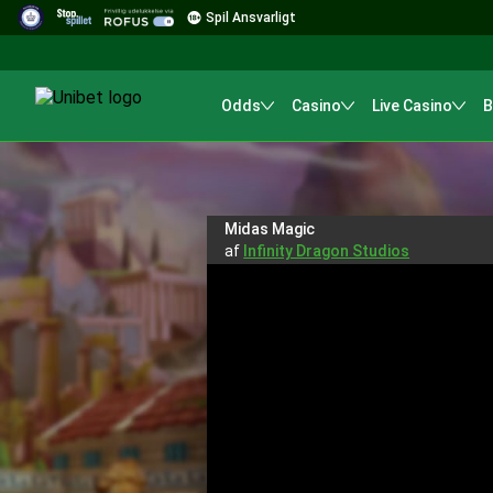
Spil Ansvarligt
Odds
Casino
Live Casino
B
Midas Magic
af
Infinity Dragon Studios