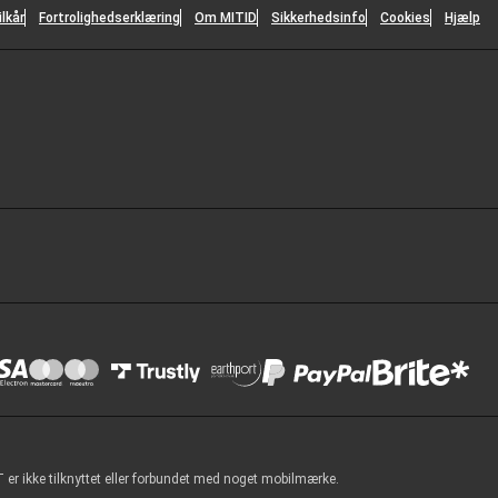
ilkår
Fortrolighedserklæring
Om MITID
Sikkerhedsinfo
Cookies
Hjælp
T er ikke tilknyttet eller forbundet med noget mobilmærke.