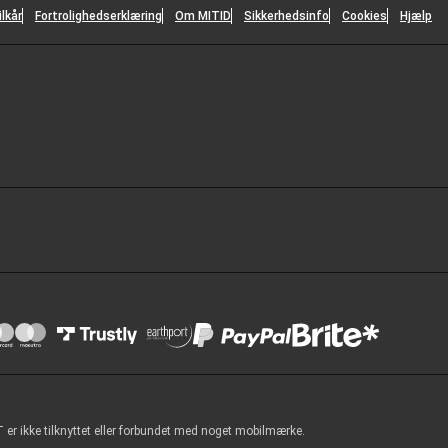
ilkår
Fortrolighedserklæring
Om MITID
Sikkerhedsinfo
Cookies
Hjælp
T er ikke tilknyttet eller forbundet med noget mobilmærke.