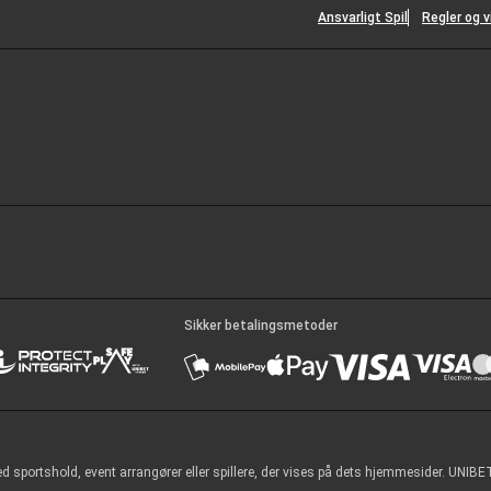
Ansvarligt Spil
Regler og v
Sikker betalingsmetoder
ed sportshold, event arrangører eller spillere, der vises på dets hjemmesider. UNIBE