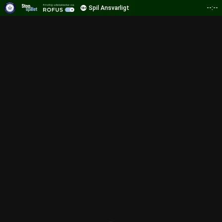
Spil Ansvarligt
--:--