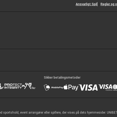
Ansvarligt Spil
Regler og v
Sikker betalingsmetoder
ed sportshold, event arrangører eller spillere, der vises på dets hjemmesider. UNIBE