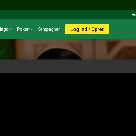
An
Log ind / Opret
ingo
Poker
Kampagner