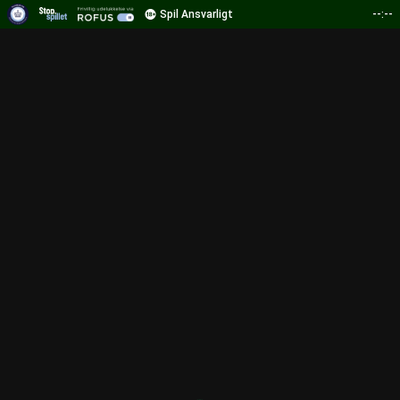
Spil Ansvarligt
--:--