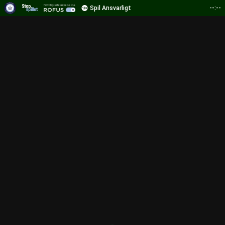
Spil Ansvarligt
--:--