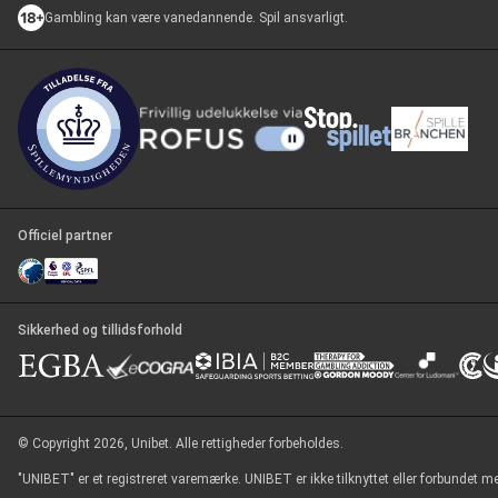
Gambling kan være vanedannende. Spil ansvarligt.
Officiel partner
Sikkerhed og tillidsforhold
© Copyright 2026, Unibet. Alle rettigheder forbeholdes.
"UNIBET" er et registreret varemærke. UNIBET er ikke tilknyttet eller forbundet m