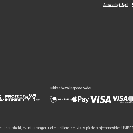
Ansvarligt Spil
Sikker betalingsmetoder
ed sportshold, event arrangører eller spillere, der vises på dets hjemmesider. UNIBE