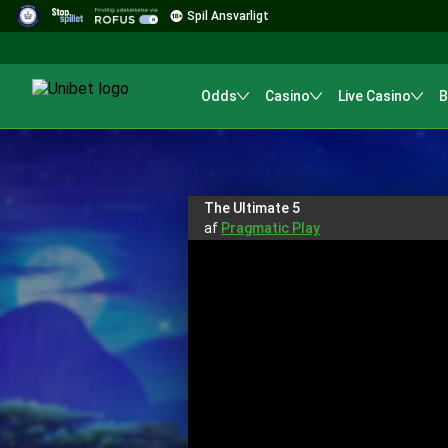
Spil Ansvarligt
Odds
Casino
Live Casino
B
The Ultimate 5
af
Pragmatic Play