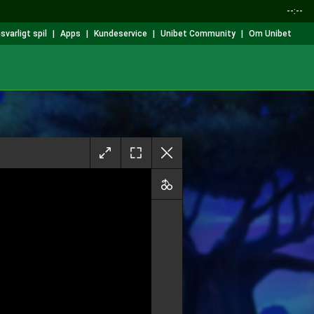
--:--
svarligt spil
|
Apps
|
Kundeservice
|
Unibet Community
|
Om Unibet