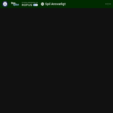
Spil Ansvarligt
--:--