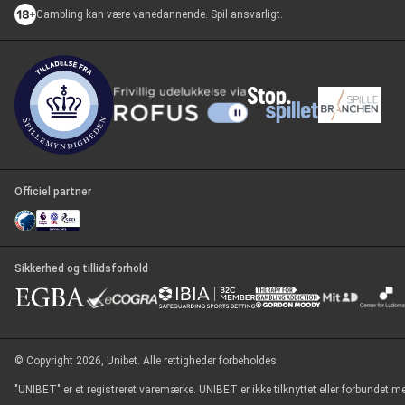
Gambling kan være vanedannende. Spil ansvarligt.
Officiel partner
Sikkerhed og tillidsforhold
© Copyright 2026, Unibet. Alle rettigheder forbeholdes.
"UNIBET" er et registreret varemærke. UNIBET er ikke tilknyttet eller forbundet m