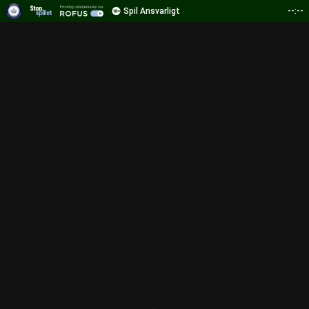
Spil Ansvarligt
--:--