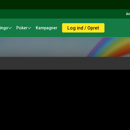
An
Log ind / Opret
ingo
Poker
Kampagner