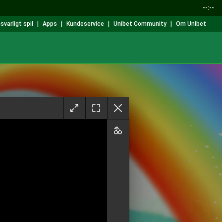
--:--
svarligt spil
|
Apps
|
Kundeservice
|
Unibet Community
|
Om Unibet