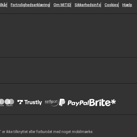
ilkår
Fortrolighedserklæring
Om MITID
Sikkerhedsinfo
Cookies
Hjælp
T er ikke tilknyttet eller forbundet med noget mobilmærke.