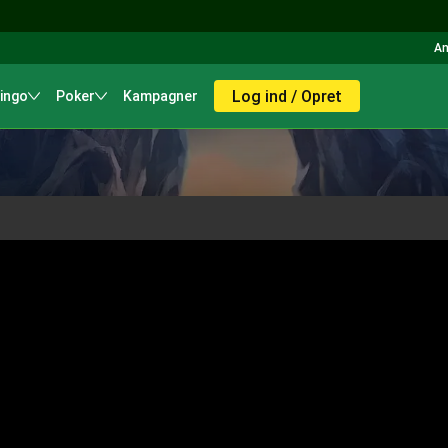
An
Log ind / Opret
ingo
Poker
Kampagner