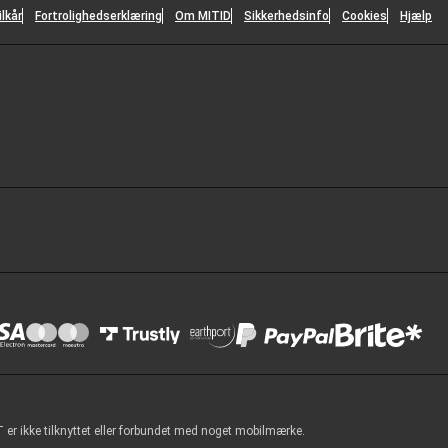
ilkår
Fortrolighedserklæring
Om MITID
Sikkerhedsinfo
Cookies
Hjælp
T er ikke tilknyttet eller forbundet med noget mobilmærke.