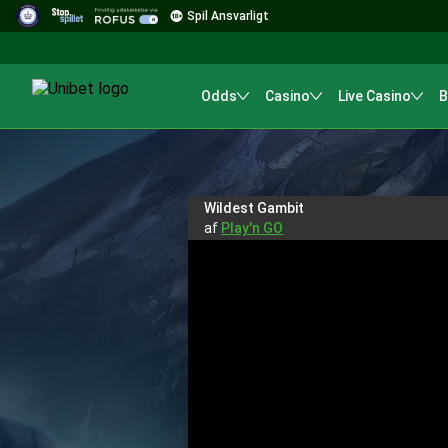
Spil Ansvarligt
Odds
Casino
Live Casino
B
Wildest Gambit
af
Play'n GO