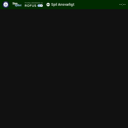
Spil Ansvarligt
--:--