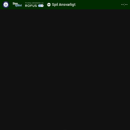
Spil Ansvarligt
--:--