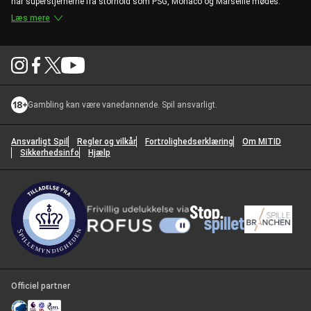
når superstjernerne fra storhold som PSG, Monaco og Marseille mødes.
Læs mere
Gambling kan være vanedannende. Spil ansvarligt.
Ansvarligt Spil
Regler og vilkår
Fortrolighedserklæring
Om MITID
Sikkerhedsinfo
Hjælp
Officiel partner