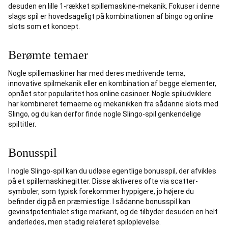
desuden en lille 1-rækket spillemaskine-mekanik. Fokuser i denne
slags spil er hovedsageligt på kombinationen af bingo og online
slots som et koncept.
Berømte temaer
Nogle spillemaskiner har med deres medrivende tema,
innovative spilmekanik eller en kombination af begge elementer,
opnået stor popularitet hos online casinoer. Nogle spiludviklere
har kombineret temaerne og mekanikken fra sådanne slots med
Slingo, og du kan derfor finde nogle Slingo-spil genkendelige
spiltitler.
Bonusspil
I nogle Slingo-spil kan du udløse egentlige bonusspil, der afvikles
på et spillemaskinegitter. Disse aktiveres ofte via scatter-
symboler, som typisk forekommer hyppigere, jo højere du
befinder dig på en præmiestige. I sådanne bonusspil kan
gevinstpotentialet stige markant, og de tilbyder desuden en helt
anderledes, men stadig relateret spiloplevelse.