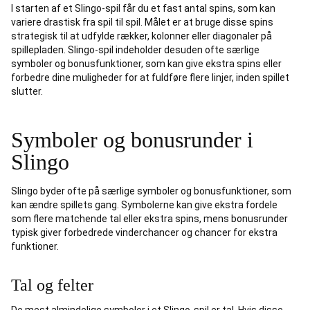
I starten af et Slingo-spil får du et fast antal spins, som kan
variere drastisk fra spil til spil. Målet er at bruge disse spins
strategisk til at udfylde rækker, kolonner eller diagonaler på
spillepladen. Slingo-spil indeholder desuden ofte særlige
symboler og bonusfunktioner, som kan give ekstra spins eller
forbedre dine muligheder for at fuldføre flere linjer, inden spillet
slutter.
Symboler og bonusrunder i
Slingo
Slingo byder ofte på særlige symboler og bonusfunktioner, som
kan ændre spillets gang. Symbolerne kan give ekstra fordele
som flere matchende tal eller ekstra spins, mens bonusrunder
typisk giver forbedrede vinderchancer og chancer for ekstra
funktioner.
Tal og felter