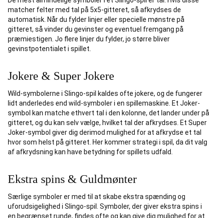
De mest almindelige symboler i et Slingo-spil er tal. Hvis disse
matcher felter med tal på 5x5-gitteret, så afkrydses de
automatisk. Når du fylder linjer eller specielle mønstre på
gitteret, så vinder du gevinster og eventuel fremgang på
præmiestigen. Jo flere linjer du fylder, jo større bliver
gevinstpotentialet i spillet.
Jokere & Super Jokere
Wild-symbolerne i Slingo-spil kaldes ofte jokere, og de fungerer
lidt anderledes end wild-symboler i en spillemaskine. Et Joker-
symbol kan matche ethvert tal i den kolonne, det lander under på
gitteret, og du kan selv vælge, hvilket tal der afkrydses. Et Super
Joker-symbol giver dig derimod mulighed for at afkrydse et tal
hvor som helst på gitteret. Her kommer strategi i spil, da dit valg
af afkrydsning kan have betydning for spillets udfald.
Ekstra spins & Guldmønter
Særlige symboler er med til at skabe ekstra spænding og
uforudsigelighed i Slingo-spil. Symboler, der giver ekstra spins i
en begrænset runde, findes ofte og kan give dig mulighed for at