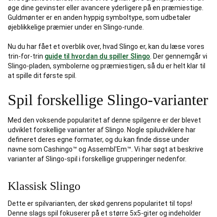
øge dine gevinster eller avancere yderligere på en præmiestige.
Guldmønter er en anden hyppig symboltype, som udbetaler
øjeblikkelige præmier under en Slingo-runde.
Nu du har fået et overblik over, hvad Slingo er, kan du læse vores
trin-for-trin
guide til hvordan du spiller Slingo
. Der gennemgår vi
Slingo-pladen, symbolerne og præmiestigen, så du er helt klar til
at spille dit første spil.
Spil forskellige Slingo-varianter
Med den voksende popularitet af denne spilgenre er der blevet
udviklet forskellige varianter af Slingo. Nogle spiludviklere har
defineret deres egne formater, og du kan finde disse under
navne som Cashingo™ og Assembl'Em™. Vi har søgt at beskrive
varianter af Slingo-spil i forskellige grupperinger nedenfor.
Klassisk Slingo
Dette er spilvarianten, der skød genrens popularitet til tops!
Denne slags spil fokuserer på et større 5x5-giter og indeholder