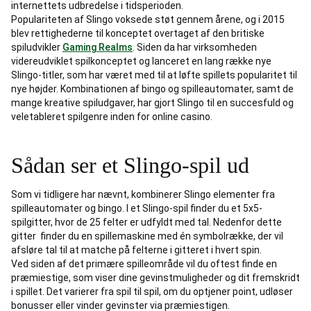
internettets udbredelse i tidsperioden.
Populariteten af Slingo voksede støt gennem årene, og i 2015
blev rettighederne til konceptet overtaget af den britiske
spiludvikler
Gaming Realms
. Siden da har virksomheden
videreudviklet spilkonceptet og lanceret en lang række nye
Slingo-titler, som har været med til at løfte spillets popularitet til
nye højder. Kombinationen af bingo og spilleautomater, samt de
mange kreative spiludgaver, har gjort Slingo til en succesfuld og
veletableret spilgenre inden for online casino.
Sådan ser et Slingo-spil ud
Som vi tidligere har nævnt, kombinerer Slingo elementer fra
spilleautomater og bingo. I et Slingo-spil finder du et 5x5-
spilgitter, hvor de 25 felter er udfyldt med tal. Nedenfor dette
gitter finder du en spillemaskine med én symbolrække, der vil
afsløre tal til at matche på felterne i gitteret i hvert spin.
Ved siden af det primære spilleområde vil du oftest finde en
præmiestige, som viser dine gevinstmuligheder og dit fremskridt
i spillet. Det varierer fra spil til spil, om du optjener point, udløser
bonusser eller vinder gevinster via præmiestigen.