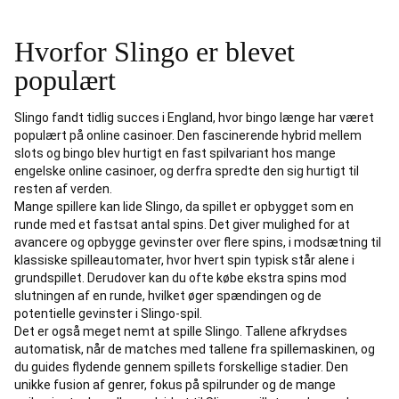
Hvorfor Slingo er blevet
populært
Slingo fandt tidlig succes i England, hvor bingo længe har været
populært på online casinoer. Den fascinerende hybrid mellem
slots og bingo blev hurtigt en fast spilvariant hos mange
engelske online casinoer, og derfra spredte den sig hurtigt til
resten af verden.
Mange spillere kan lide Slingo, da spillet er opbygget som en
runde med et fastsat antal spins. Det giver mulighed for at
avancere og opbygge gevinster over flere spins, i modsætning til
klassiske spilleautomater, hvor hvert spin typisk står alene i
grundspillet. Derudover kan du ofte købe ekstra spins mod
slutningen af en runde, hvilket øger spændingen og de
potentielle gevinster i Slingo-spil.
Det er også meget nemt at spille Slingo. Tallene afkrydses
automatisk, når de matches med tallene fra spillemaskinen, og
du guides flydende gennem spillets forskellige stadier. Den
unikke fusion af genrer, fokus på spilrunder og de mange