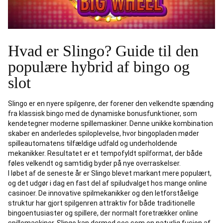
Hvad er Slingo? Guide til den
populære hybrid af bingo og
slot
Slingo er en nyere spilgenre, der forener den velkendte spænding
fra klassisk bingo med de dynamiske bonusfunktioner, som
kendetegner moderne spillemaskiner. Denne unikke kombination
skaber en anderledes spiloplevelse, hvor bingopladen møder
spilleautomatens tilfældige udfald og underholdende
mekanikker. Resultatet er et tempofyldt spilformat, der både
føles velkendt og samtidig byder på nye overraskelser.
I løbet af de seneste år er Slingo blevet markant mere populært,
og det udgør i dag en fast del af spiludvalget hos mange online
casinoer. De innovative spilmekanikker og den letforståelige
struktur har gjort spilgenren attraktiv for både traditionelle
bingoentusiaster og spillere, der normalt foretrækker online