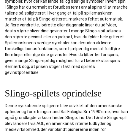
symboler, hvor der kan lande tal og særlige symboler i hvert spin.
I Slingo har du normalt et forudbestemt antal spins til at matche
tallene på spilgitteret. Hver gang et tal på spillemaskinen
matcher et tal på Slingo-gitteret, markeres feltet automatisk.
Jo flere vandrette, lodrette eller diagonale linjer du udfylder,
desto større bliver dine gevinster. I mange Slingo-spil udløses
den største gevinst eller en jackpot, hvis du fylder hele gitteret.
Spillemaskinens særlige symboler kan desuden aktivere
forskellige bonusfunktioner, som hjælper dig med at fuldføre
flere linjer eller øge dine gevinster. Hvis du løber tør for spins,
giver mange Slingo-spil dig mulighed for at købe ekstra spins.
Bemærk dog, at prisen stiger i takt med spillets
gevinstpotentiale.
Slingo-spillets oprindelse
Denne nyskabende spilgenre blev udviklet af den amerikanske
opfinder og forretningsmand Sal Falciglia Sr. i 1990'erne, hvor han
også grundlagde virksomheden Slingo, Inc. Det første Slingo-spil
blev lanceret via AOL, en amerikansk internetudbyder og
medievirksomhed, der var blandt pionererne inden for