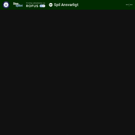
Spil Ansvarligt
--:--