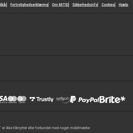
ilkår
Fortrolighedserklæring
Om MITID
Sikkerhedsinfo
Cookies
Hjælp
T er ikke tilknyttet eller forbundet med noget mobilmærke.