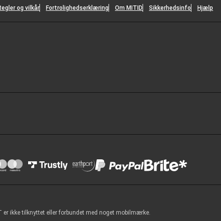
Regler og vilkår
Fortrolighedserklæring
Om MITID
Sikkerhedsinfo
Hjælp
T er ikke tilknyttet eller forbundet med noget mobilmærke.