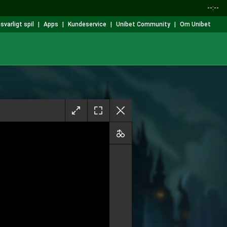
--:--
svarligt spil
|
Apps
|
Kundeservice
|
Unibet Community
|
Om Unibet