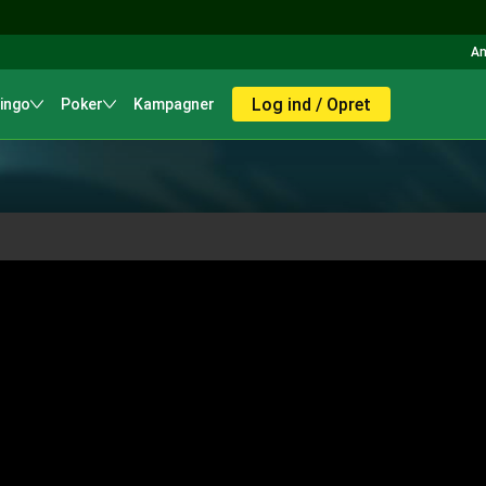
An
Log ind / Opret
ingo
Poker
Kampagner