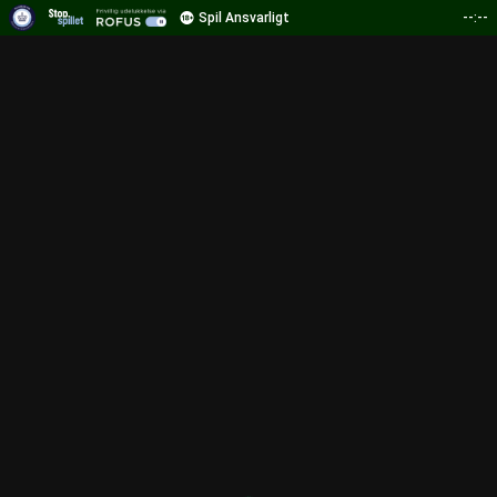
Spil Ansvarligt
--:--