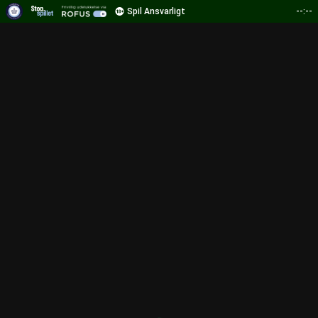
Spil Ansvarligt
--:--