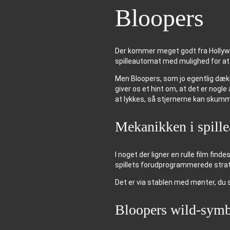
Bloopers
Der kommer meget godt fra Hollywoo
spilleautomat med mulighed for at
Men Bloopers, som jo egentlig dække
giver os et hint om, at det er nogl
at lykkes, så stjernerne kan sku
Mekanikken i spill
I noget der ligner en rulle film fin
spillets forudprogrammerede strateg
Det er via stablen med mønter, du se
Bloopers wild-symbo