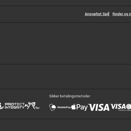
Ansvarligt Spil
Regler og v
Sikker betalingsmetoder