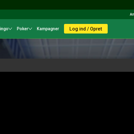
An
Log ind / Opret
ingo
Poker
Kampagner