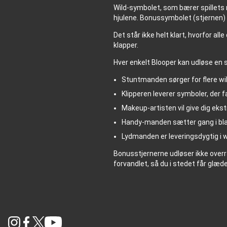
Wild-symbolet, som bærer spillets 
hjulene. Bonussymbolet (stjernen) 
Det står ikke helt klart, hvorfor al
klapper.
Hver enkelt Blooper kan udløse en s
Stuntmanden sørger for flere wi
Klipperen leverer symboler, der f
Makeup-artisten vil give dig ekst
Handy-manden sætter gang i bl
Lydmanden er leveringsdygtig i wi
Bonusstjernerne udløser ikke overra
forvandlet, så du i stedet får glæde