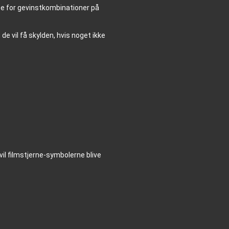
ce for gevinstkombinationer på
de vil få skylden, hvis noget ikke
il filmstjerne-symbolerne blive