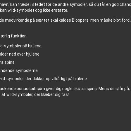
navn, kan træde i stedet for de andre symboler, så du får en god chan
kan wild-symbolet dog ikke erstatte.
le de medvirkende på sættet skal kaldes Bloopers, men måske blot fordi, 
ærlig funktion:
ld-symboler på hjulene
alder ned over hjulene
ra spins
andende symbolerne
ld-symboler, der dukker op vilkårligt på hjulene
skende bonusspil, som giver dig nogle ekstra spins. Mens de står på, v
 af wild-symboler, der klæber sig fast.