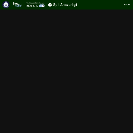
Spil Ansvarligt
--:--