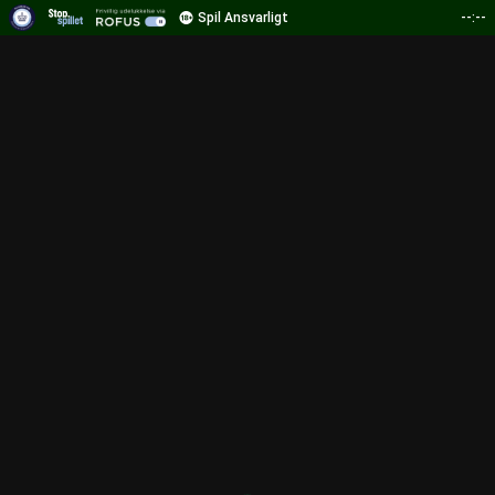
Spil Ansvarligt
--:--