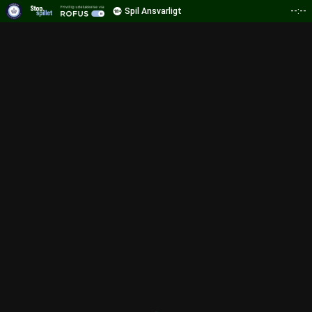
Spil Ansvarligt
--:--