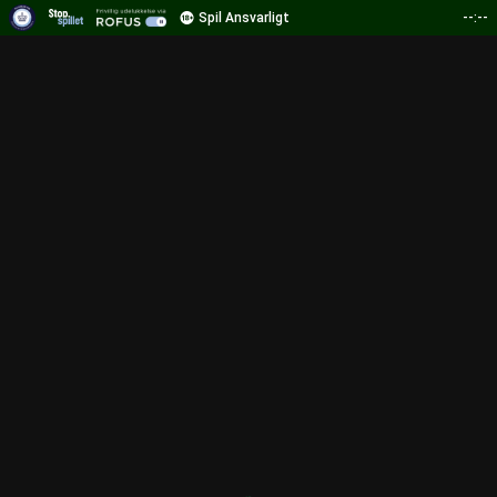
Spil Ansvarligt
--:--