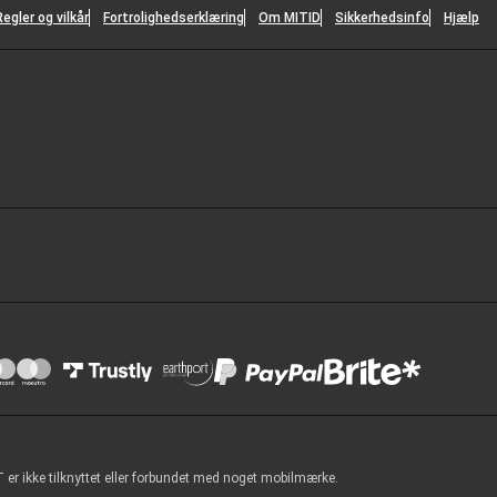
Regler og vilkår
Fortrolighedserklæring
Om MITID
Sikkerhedsinfo
Hjælp
T er ikke tilknyttet eller forbundet med noget mobilmærke.