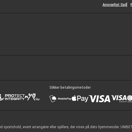
Ansvarligt Spil
Sikker betalingsmetoder
ed sportshold, event arrangører eller spillere, der vises på dets hjemmesider. UNIBE