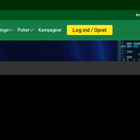
An
Log ind / Opret
ingo
Poker
Kampagner