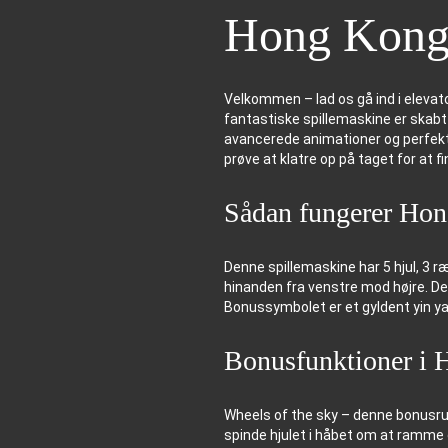
Hong Kong
Velkommen – lad os gå ind i elevat
fantastiske spillemaskine er skabt
avancerede animationer og perfekt
prøve at klatre op på taget for at f
Sådan fungerer Ho
Denne spillemaskine har 5 hjul, 3 ræ
hinanden fra venstre mod højre. De
Bonussymbolet er et gyldent yin yan
Bonusfunktioner i
Wheels of the sky – denne bonusrund
spinde hjulet i håbet om at ramme e