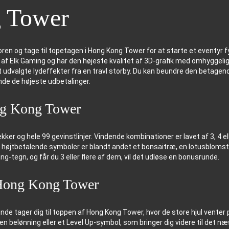
 Tower
oren og tage til topetagen i Hong Kong Tower for at starte et eventyr 
 af Elk Gaming og har den højeste kvalitet af 3D-grafik med omhyggel
 udvalgte lydeffekter fra en travl storby. Du kan beundre den betage
inde de højeste udbetalinger.
ng Kong Tower
kker og hele 99 gevinstlinjer. Vindende kombinationer er lavet af 3, 4 e
 højtbetalende symboler er blandt andet et bonsaitræ, en lotusblomst,
g-tegn, og får du 3 eller flere af dem, vil det udløse en bonusrunde.
 Hong Kong Tower
e tager dig til toppen af Hong Kong Tower, hvor de store hjul venter på 
n belønning eller et Level Up-symbol, som bringer dig videre til det næ