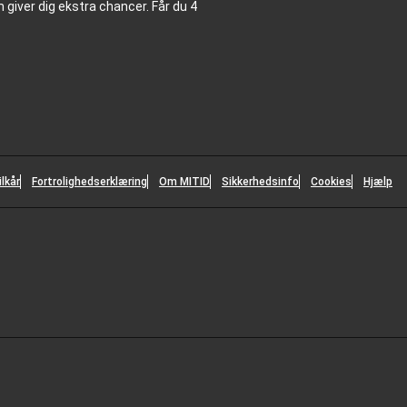
 giver dig ekstra chancer. Får du 4
ilkår
Fortrolighedserklæring
Om MITID
Sikkerhedsinfo
Cookies
Hjælp