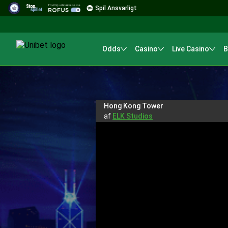
Spil Ansvarligt
Odds
Casino
Live Casino
B
Hong Kong Tower
af
ELK Studios