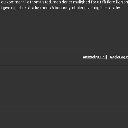
du kommer til et tomt sted, men der er mulighed for at få flere liv, som
t give dig et ekstra liv, mens 5 bonussymboler giver dig 2 ekstra liv.
Ansvarligt Spil
Regler og v