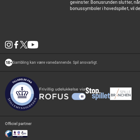
gevinster. Bonusrunden slutter, når 
bonussymboler i hovedspillet, vil de
Gambling kan være vanedannende. Spil ansvarligt.
Officiel partner