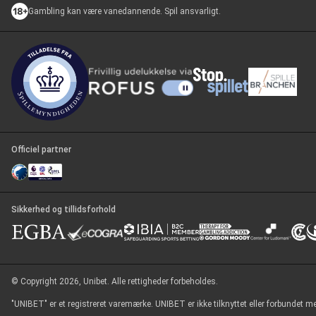
Gambling kan være vanedannende. Spil ansvarligt.
Officiel partner
Sikkerhed og tillidsforhold
© Copyright 2026, Unibet. Alle rettigheder forbeholdes.
"UNIBET" er et registreret varemærke. UNIBET er ikke tilknyttet eller forbundet m