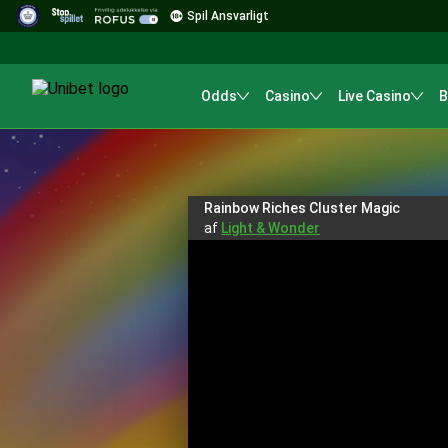
Spil Ansvarligt
Odds
Casino
Live Casino
B
Rainbow Riches Cluster Magic
af
Light & Wonder