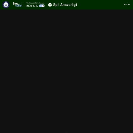
Spil Ansvarligt
--:--